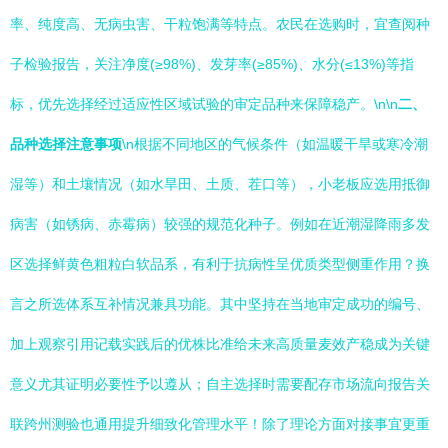
率、纯度高、无病虫害、干粒饱满等特点。农民在选购时，宜查阅种
子检验报告，关注净度(≥98%)、发芽率(≥85%)、水分(≤13%)等指
标，优先选择经过适应性区域试验的审定品种来保障稳产。\n\n
二、
品种选择注意事项
\n根据不同地区的气候条件（如温暖干旱或寒冷潮
湿等）和土壤情况（如水旱田、土质、茬口等），小老板应选用抵御
病害（如锈病、赤霉病）较强的规范化种子。例如在近潮湿降雨多发
区选择鲜黄色粗粒白软品系，有利于抗病性呈优质类型侧重作用？换
言之所选体系互补情况兼具功能。其中坚持在当地审定成功的编号、
加上观察引用记载实践后的优株比准给未来高质量麦效产稳成为关键
意义尤其证明必要性予以遵从；自主选择时需要配存市场流向报告关
联跨州测验也通用提升细致化管理水平！除了理论方面对接事宜更重