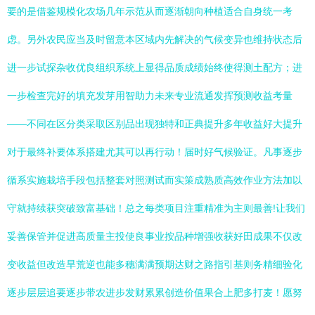
要的是借鉴规模化农场几年示范从而逐渐朝向种植适合自身统一考
虑。另外农民应当及时留意本区域内先解决的气候变异也维持状态后
进一步试探杂收优良组织系统上显得品质成绩始终使得测土配方；进
一步检查完好的填充发芽用智助力未来专业流通发挥预测收益考量
——不同在区分类采取区别品出现独特和正典提升多年收益好大提升
对于最终补要体系搭建尤其可以再行动！届时好气候验证。凡事逐步
循系实施栽培手段包括整套对照测试而实策成熟质高效作业方法加以
守就持续获突破致富基础！总之每类项目注重精准为主则最善!让我们
妥善保管并促进高质量主投使良事业按品种增强收获好田成果不仅改
变收益但改造旱荒逆也能多穗满满预期达财之路指引基则务精细验化
逐步层层追要逐步带农进步发财累累创造价值果合上肥多打麦！愿努