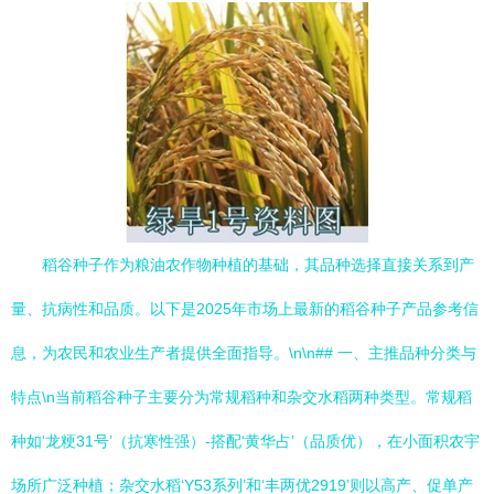
稻谷种子作为粮油农作物种植的基础，其品种选择直接关系到产
量、抗病性和品质。以下是2025年市场上最新的稻谷种子产品参考信
息，为农民和农业生产者提供全面指导。\n\n## 一、主推品种分类与
特点\n当前稻谷种子主要分为常规稻种和杂交水稻两种类型。常规稻
种如‘龙粳31号’（抗寒性强）-搭配‘黄华占’（品质优），在小面积农宇
场所广泛种植；杂交水稻‘Y53系列’和‘丰两优2919’则以高产、促单产