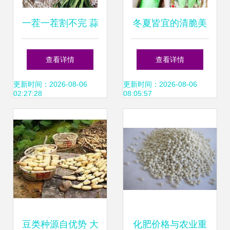
一茬一茬割不完 蒜
冬夏皆宜的清脆美
苗的四季种植指南
味 鸡腿芥兰，打造
查看详情
查看详情
您的四季私家菜园
更新时间：2026-08-06
更新时间：2026-08-06
02:27:28
08:05:57
豆类种源自优势 大
化肥价格与农业重