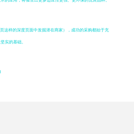
技术的应用，将催生出更多适应性更强、更环保的优良品种。
0页这样的深度页面中发掘潜在商家），成功的采购都始于充
最坚实的基础。
l