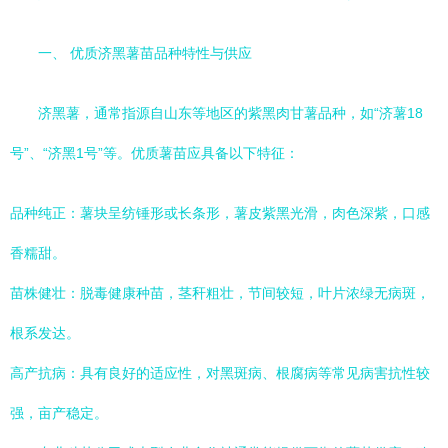
一、 优质济黑薯苗品种特性与供应
济黑薯，通常指源自山东等地区的紫黑肉甘薯品种，如“济薯18
号”、“济黑1号”等。优质薯苗应具备以下特征：
品种纯正：薯块呈纺锤形或长条形，薯皮紫黑光滑，肉色深紫，口感
香糯甜。
苗株健壮：脱毒健康种苗，茎秆粗壮，节间较短，叶片浓绿无病斑，
根系发达。
高产抗病：具有良好的适应性，对黑斑病、根腐病等常见病害抗性较
强，亩产稳定。