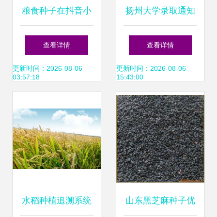
粮食种子在抖音小
扬州大学录取通知
店报白上架全攻略
书里藏“种子”:让新
查看详情
查看详情
以土豆、小麦、稻
生感受农学之美_
更新时间：2026-08-06
更新时间：2026-08-06
03:57:18
15:43:00
谷、大豆为例
央广网
水稻种植追溯系统
山东黑芝麻种子优