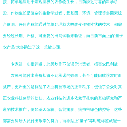
接、简单地应用于宏观世界的农作物生长，目前缺乏可靠的科学桥
梁。作物生长是复杂的生物学过程，受基因、环境、管理等多因素综
合影响。任何声称能通过简单处理就大幅改变作物性状的技术，都需
要经过长期、严格、可重复的田间试验来验证，而目前市面上的“量子
农产品”大多跳过了这一关键步骤。
专家进一步批评道，此类炒作不仅误导消费者、损害农民利益
——农民可能付出高价却得不到承诺的效果，甚至可能因耽误农时而
减产，更严重的是扰乱了农业科技市场的正常秩序，侵蚀了公众对真
正农业科技创新的信任。农业科技的进步依赖于扎实的基础研究和严
谨的技术推广，例如基因编辑、智能施肥、病虫害绿色防控等，这些
都需要科研人员付出艰辛的努力，而非贴上“量子”等时髦标签就能一