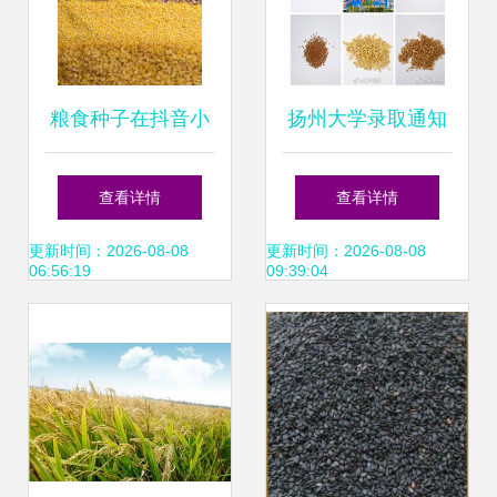
粮食种子在抖音小
扬州大学录取通知
店报白上架全攻略
书里藏“种子”:让新
查看详情
查看详情
以土豆、小麦、稻
生感受农学之美_
更新时间：2026-08-08
更新时间：2026-08-08
06:56:19
09:39:04
谷、大豆为例
央广网