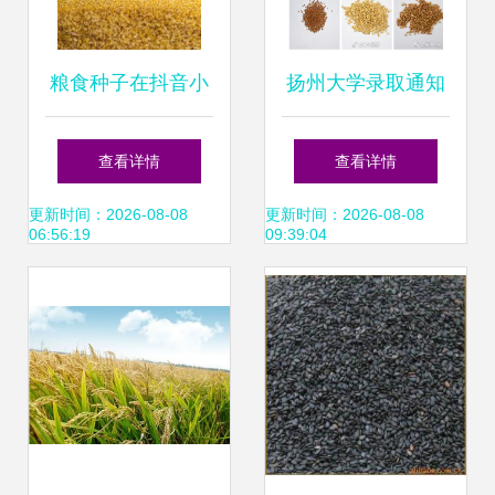
粮食种子在抖音小
扬州大学录取通知
店报白上架全攻略
书里藏“种子”:让新
查看详情
查看详情
以土豆、小麦、稻
生感受农学之美_
更新时间：2026-08-08
更新时间：2026-08-08
06:56:19
09:39:04
谷、大豆为例
央广网